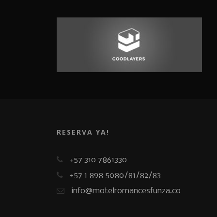
RESERVA YA!
+57 310 7861330
+57 1 898 5080/81/82/83
info@motelromancesfunza.co